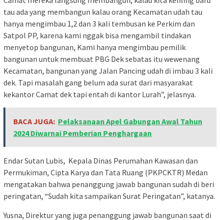
Camat mereka langsung membangun, kalau kita keliling baru
tau ada yang membangun kalau orang Kecamatan udah tau
hanya mengimbau 1,2 dan 3 kali tembusan ke Perkim dan
Satpol PP, karena kami nggak bisa mengambil tindakan
menyetop bangunan, Kami hanya mengimbau pemilik
bangunan untuk membuat PBG Dek sebatas itu wewenang
Kecamatan, bangunan yang Jalan Pancing udah di imbau 3 kali
dek. Tapi masalah gang belum ada surat dari masyarakat
kekantor Camat dek tapi entah di kantor Lurah”, jelasnya.
BACA JUGA:
Pelaksanaan Apel Gabungan Awal Tahun
2024 Diwarnai Pemberian Penghargaan
Endar Sutan Lubis, Kepala Dinas Perumahan Kawasan dan
Permukiman, Cipta Karya dan Tata Ruang (PKPCKTR) Medan
mengatakan bahwa penanggung jawab bangunan sudah di beri
peringatan, “Sudah kita sampaikan Surat Peringatan”, katanya.
Yusna, Direktur yang juga penanggung jawab bangunan saat di