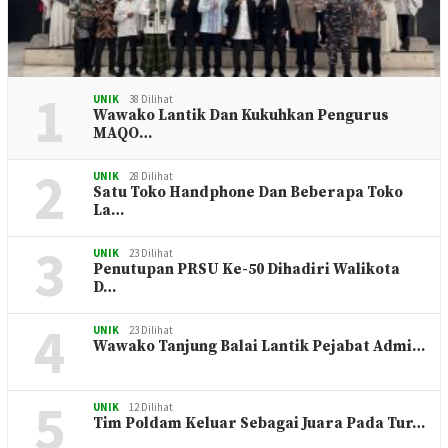
1
UNIK
38 Dilihat
Wawako Lantik Dan Kukuhkan Pengurus
MAQO…
2
UNIK
28 Dilihat
Satu Toko Handphone Dan Beberapa Toko
La…
3
UNIK
23 Dilihat
Penutupan PRSU Ke-50 Dihadiri Walikota
D…
4
UNIK
23 Dilihat
Wawako Tanjung Balai Lantik Pejabat Admi…
5
UNIK
12 Dilihat
Tim Poldam Keluar Sebagai Juara Pada Tur…