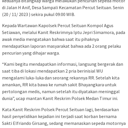
keduanya ditangkap warga melakukan pencurian sepeda motor
di Jalan H Anif, Desa Sampali Kecamatan Percut Seituan. Senin
(20 / 11/ 2023 ) sekira pukul 09:00 WIB.
Kepada Wartawan Kapolsek Percut Seituan Kompol Agus
Setiawan, melalui Kanit Reskrimnya Iptu Jepri Simamora, pada
awak media mengatakan bahwa saat itu pihaknya
mendapatkan laporan masyarakat bahwa ada 2 orang pelaku
pencurian yang dihajar warga.
“Kami begitu mendapatkan informasi, langsung bergerak dan
saat tiba di lokasi mendapatkan 2 pria berinisial WU
mengalami luka-luka dan seorang rekannya RR. Setelah kita
amankan, RR kita bawa ke rumah sakit Bhayangkara untuk
pertolongan medis, namun setelah itu diyatakan meninggal
dunia”, ucap mantan Kanit Reskrim Polsek Medan Timur ini.
Kata Kanit Reskrim Polsek Percut Seituan lagi, berdasarkan
hasil penyelidikan kejadian ini terjadi saat korban bernama
Sakti Elfriando Girsang, sedang memanaskan sepeda motornya