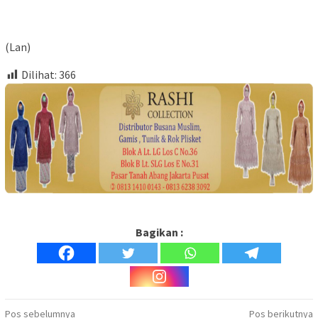
(Lan)
Dilihat:
366
Bagikan :
Navigasi
Pos sebelumnya
Pos berikutnya