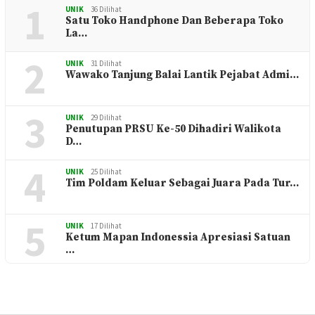
1
UNIK
36 Dilihat
Satu Toko Handphone Dan Beberapa Toko
La…
2
UNIK
31 Dilihat
Wawako Tanjung Balai Lantik Pejabat Admi…
3
UNIK
29 Dilihat
Penutupan PRSU Ke-50 Dihadiri Walikota
D…
4
UNIK
25 Dilihat
Tim Poldam Keluar Sebagai Juara Pada Tur…
5
UNIK
17 Dilihat
Ketum Mapan Indonessia Apresiasi Satuan
…