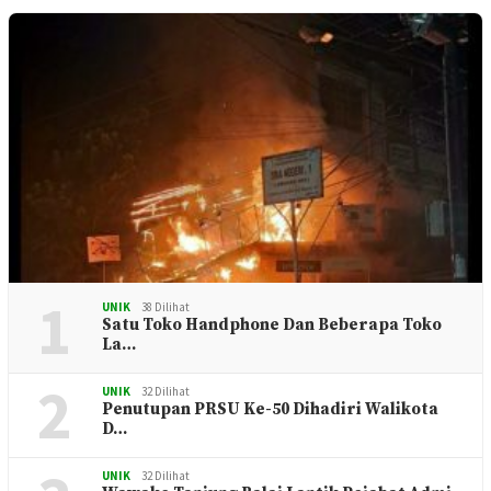
1
UNIK
38 Dilihat
Satu Toko Handphone Dan Beberapa Toko
La…
2
UNIK
32 Dilihat
Penutupan PRSU Ke-50 Dihadiri Walikota
D…
UNIK
32 Dilihat