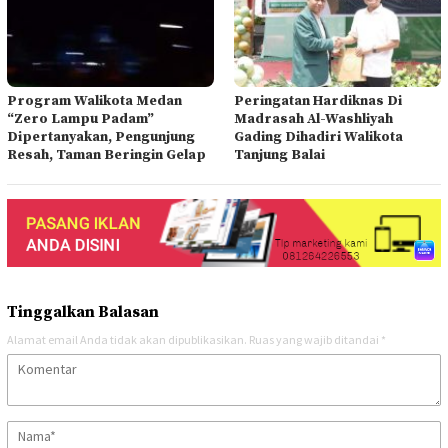
Program Walikota Medan
Peringatan Hardiknas Di
“Zero Lampu Padam”
Madrasah Al-Washliyah
Dipertanyakan, Pengunjung
Gading Dihadiri Walikota
Resah, Taman Beringin Gelap
Tanjung Balai
Tinggalkan Balasan
Alamat email Anda tidak akan dipublikasikan.
Ruas yang wajib ditandai
*