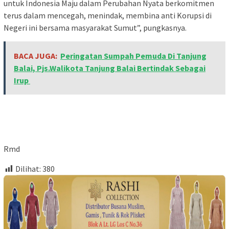
untuk Indonesia Maju dalam Perubahan Nyata berkomitmen
terus dalam mencegah, menindak, membina anti Korupsi di
Negeri ini bersama masyarakat Sumut”, pungkasnya.
BACA JUGA:
Peringatan Sumpah Pemuda Di Tanjung
Balai, Pjs.Walikota Tanjung Balai Bertindak Sebagai
Irup
Rmd
Dilihat:
380