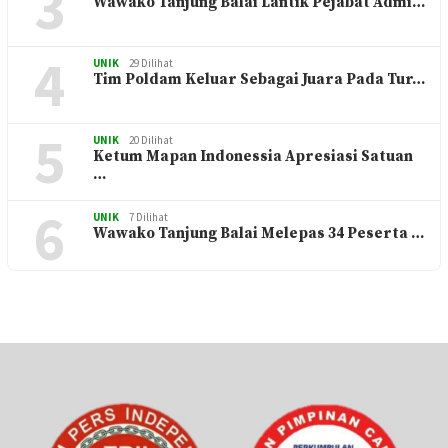
3
Wawako Tanjung Balai Lantik Pejabat Admi…
4
UNIK
29 Dilihat
Tim Poldam Keluar Sebagai Juara Pada Tur…
5
UNIK
20 Dilihat
Ketum Mapan Indonessia Apresiasi Satuan
…
6
UNIK
7 Dilihat
Wawako Tanjung Balai Melepas 34 Peserta …