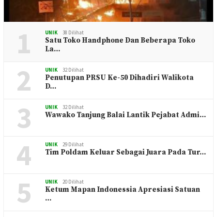
1
UNIK
38 Dilihat
Satu Toko Handphone Dan Beberapa Toko
La…
2
UNIK
32 Dilihat
Penutupan PRSU Ke-50 Dihadiri Walikota
D…
3
UNIK
32 Dilihat
Wawako Tanjung Balai Lantik Pejabat Admi…
4
UNIK
29 Dilihat
Tim Poldam Keluar Sebagai Juara Pada Tur…
5
UNIK
20 Dilihat
Ketum Mapan Indonessia Apresiasi Satuan
…