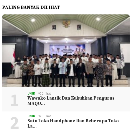
PALING BANYAK DILIHAT
1
UNIK
40 Dilihat
Wawako Lantik Dan Kukuhkan Pengurus
MAQO…
2
UNIK
32 Dilihat
Satu Toko Handphone Dan Beberapa Toko
La…