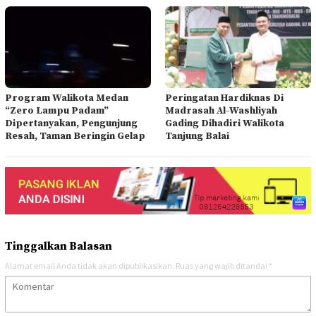
Program Walikota Medan
Peringatan Hardiknas Di
“Zero Lampu Padam”
Madrasah Al-Washliyah
Dipertanyakan, Pengunjung
Gading Dihadiri Walikota
Resah, Taman Beringin Gelap
Tanjung Balai
Tinggalkan Balasan
Alamat email Anda tidak akan dipublikasikan.
Ruas yang wajib ditandai
*