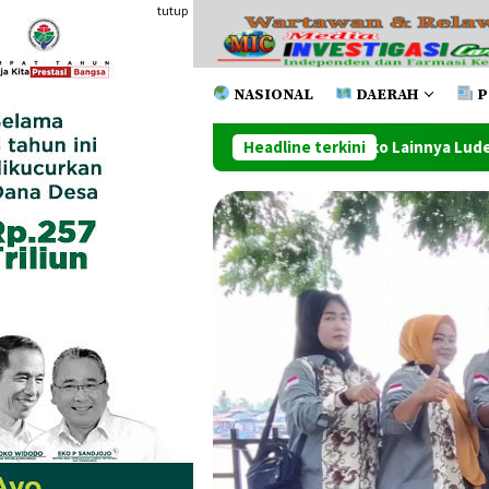
Loncat
tutup
ke
konten
NASIONAL
DAERAH
P
ne Dan Beberapa Toko Lainnya Ludes Dilahap Api
Headline terkini
Penut