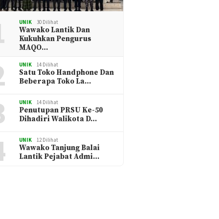
1
UNIK
30 Dilihat
Wawako Lantik Dan
Kukuhkan Pengurus
MAQO…
2
UNIK
14 Dilihat
Satu Toko Handphone Dan
Beberapa Toko La…
3
UNIK
14 Dilihat
Penutupan PRSU Ke-50
Dihadiri Walikota D…
4
UNIK
12 Dilihat
Wawako Tanjung Balai
Lantik Pejabat Admi…