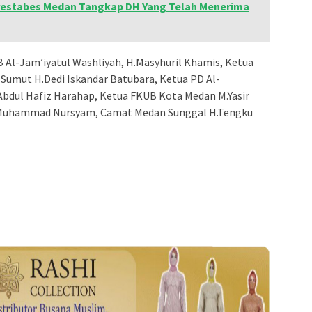
restabes Medan Tangkap DH Yang Telah Menerima
B Al-Jam’iyatul Washliyah, H.Masyhuril Khamis, Ketua
 Sumut H.Dedi Iskandar Batubara, Ketua PD Al-
Abdul Hafiz Harahap, Ketua FKUB Kota Medan M.Yasir
 Muhammad Nursyam, Camat Medan Sunggal H.Tengku