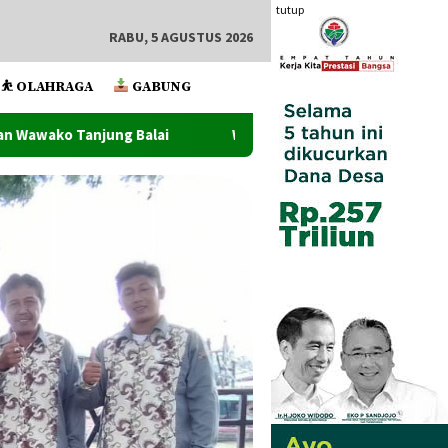
tutup
RABU, 5 AGUSTUS 2026
⛹️ OLAHRAGA
GABUNG
Wawako Tanjung Balai Lantik Pejabat Administrator Dan P