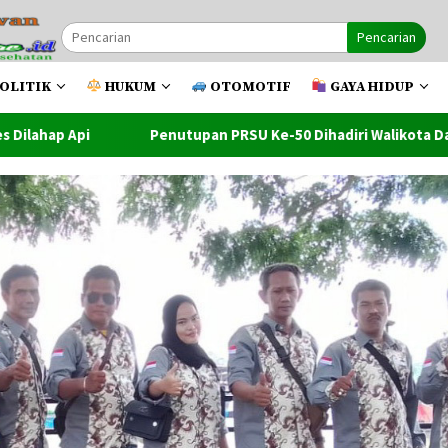
Pencarian
OLITIK
HUKUM
OTOMOTIF
GAYA HIDUP
upan PRSU Ke-50 Dihadiri Walikota Dan Wawako Tanjung Balai