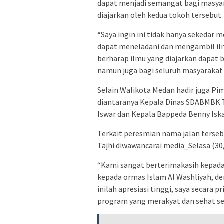
dapat menjadi semangat bagi masya
diajarkan oleh kedua tokoh tersebut.
“Saya ingin ini tidak hanya sekedar 
dapat meneladani dan mengambil ilmu
berharap ilmu yang diajarkan dapat 
namun juga bagi seluruh masyarakat 
Selain Walikota Medan hadir juga P
diantaranya Kepala Dinas SDABMBK T
Iswar dan Kepala Bappeda Benny Iska
Terkait peresmian nama jalan terseb
Tajhi diwawancarai media_Selasa (3
“Kami sangat berterimakasih kepada
kepada ormas Islam Al Washliyah, d
inilah apresiasi tinggi, saya secar
program yang merakyat dan sehat se