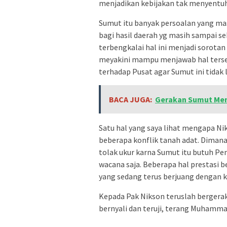
menjadikan kebijakan tak menyentuh
Sumut itu banyak persoalan yang mas
bagi hasil daerah yg masih sampai s
terbengkalai hal ini menjadi sorot
meyakini mampu menjawab hal terse
terhadap Pusat agar Sumut ini tidak
BACA JUGA:
Gerakan Sumut Meng
Satu hal yang saya lihat mengapa N
beberapa konflik tanah adat. Dimana
tolak ukur karna Sumut itu butuh Pe
wacana saja. Beberapa hal prestasi be
yang sedang terus berjuang dengan ko
Kepada Pak Nikson teruslah bergera
bernyali dan teruji, terang Muhamma