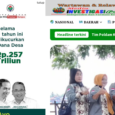
Loncat
tutup
ke
konten
NASIONAL
DAERAH
P
Tim Poldam Keluar Sebagai Juara Pada 
Headline terkini