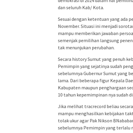
demokrasi di 2024 dalam hal pemilih
dan seluruh Kab/ Kota.
Sesuai dengan ketentuan yang ada pe
November. Situasi ini menjadi sorota
mampu memberikan jawaban persoalan
semenjak pemilihan langsung penent
tak menunjukan perubahan.
Secara history Sumut yang penuh ke
Pemimpin yang sejatinya sudah pe
sebelumnya Gubernur Sumut yang b
lama. Dari beberapa figur Kepala Da
Kabupaten maupun penghargaan seca
10 tahun kepemimpinan nya sudah dir
Jika melihat tracrecord beliau seca
mampu menghasilkan kebijakan takti
tolak ukur agar Pak Nikson BNababa
sebelumnya Pemimpin yang terlalu ri