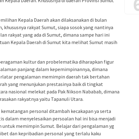
an Kepala Daerah. Khususnya di daerah Provinsi Sumut
milihan Kepala Daerah akan dilaksanakan di bulan
n, khususnya rakyat Sumut, siapa sosok yang nantinya
 rakyat yang ada di Sumut, dimana sampe hari ini
uan Kepala Daerah di Sumut kita melihat Sumut masih
beragaman kultur dan probelematika diharapkan figur
ngalaman panjang dalam kepemimpinannya, dimana
erlatar pengalaman memimpin daerah tak bertahan
erah yang menunjukan prestasinya baik di tingkat
ra nasional melekat pada Pak Nikson Nababab, dimana
asakan rakyatnya yaitu Tapanuli Utara.
ra kematangan personal ditambah kecakapan ya serta
s dalam menyelesaikan persoalan hal ini bisa menjadi
n untuk memimpin Sumut. Belajar dari pengalaman yg
bet dan kepribadian personal yang terlalu kaku