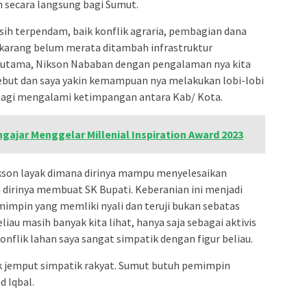
 secara langsung bagi Sumut.
ih terpendam, baik konflik agraria, pembagian dana
ekarang belum merata ditambah infrastruktur
an utama, Nikson Nababan dengan pengalaman nya kita
but dan saya yakin kemampuan nya melakukan lobi-lobi
 lagi mengalami ketimpangan antara Kab/ Kota.
ajar Menggelar Millenial Inspiration Award 2023
ikson layak dimana dirinya mampu menyelesaikan
 dirinya membuat SK Bupati. Keberanian ini menjadi
mimpin yang memliki nyali dan teruji bukan sebatas
liau masih banyak kita lihat, hanya saja sebagai aktivis
nflik lahan saya sangat simpatik dengan figur beliau.
k jemput simpatik rakyat. Sumut butuh pemimpin
d Iqbal.