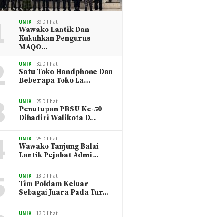
1
UNIK
39 Dilihat
Wawako Lantik Dan
Kukuhkan Pengurus
MAQO…
2
UNIK
32 Dilihat
Satu Toko Handphone Dan
Beberapa Toko La…
3
UNIK
25 Dilihat
Penutupan PRSU Ke-50
Dihadiri Walikota D…
4
UNIK
25 Dilihat
Wawako Tanjung Balai
Lantik Pejabat Admi…
5
UNIK
18 Dilihat
Tim Poldam Keluar
Sebagai Juara Pada Tur…
UNIK
13 Dilihat