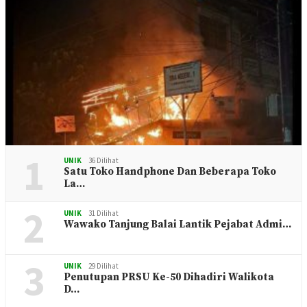
1
UNIK
36 Dilihat
Satu Toko Handphone Dan Beberapa Toko
La…
2
UNIK
31 Dilihat
Wawako Tanjung Balai Lantik Pejabat Admi…
3
UNIK
29 Dilihat
Penutupan PRSU Ke-50 Dihadiri Walikota
D…