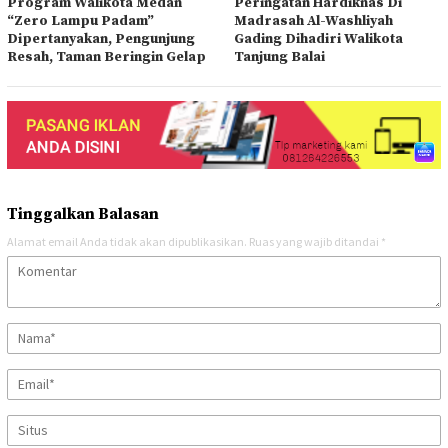
Program Walikota Medan
Peringatan Hardiknas Di
“Zero Lampu Padam”
Madrasah Al-Washliyah
Dipertanyakan, Pengunjung
Gading Dihadiri Walikota
Resah, Taman Beringin Gelap
Tanjung Balai
Tinggalkan Balasan
Alamat email Anda tidak akan dipublikasikan.
Ruas yang wajib ditandai
*