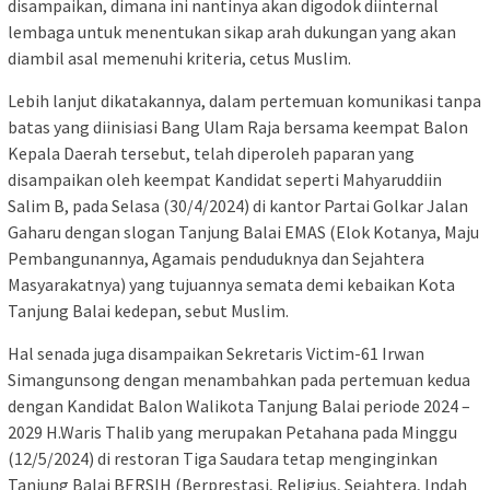
disampaikan, dimana ini nantinya akan digodok diinternal
lembaga untuk menentukan sikap arah dukungan yang akan
diambil asal memenuhi kriteria, cetus Muslim.
Lebih lanjut dikatakannya, dalam pertemuan komunikasi tanpa
batas yang diinisiasi Bang Ulam Raja bersama keempat Balon
Kepala Daerah tersebut, telah diperoleh paparan yang
disampaikan oleh keempat Kandidat seperti Mahyaruddiin
Salim B, pada Selasa (30/4/2024) di kantor Partai Golkar Jalan
Gaharu dengan slogan Tanjung Balai EMAS (Elok Kotanya, Maju
Pembangunannya, Agamais penduduknya dan Sejahtera
Masyarakatnya) yang tujuannya semata demi kebaikan Kota
Tanjung Balai kedepan, sebut Muslim.
Hal senada juga disampaikan Sekretaris Victim-61 Irwan
Simangunsong dengan menambahkan pada pertemuan kedua
dengan Kandidat Balon Walikota Tanjung Balai periode 2024 –
2029 H.Waris Thalib yang merupakan Petahana pada Minggu
(12/5/2024) di restoran Tiga Saudara tetap menginginkan
Tanjung Balai BERSIH (Berprestasi, Religius, Sejahtera, Indah