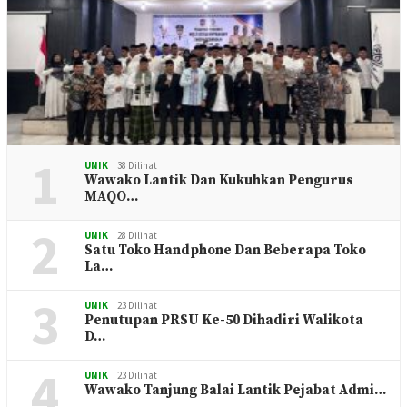
1
UNIK
38 Dilihat
Wawako Lantik Dan Kukuhkan Pengurus
MAQO…
2
UNIK
28 Dilihat
Satu Toko Handphone Dan Beberapa Toko
La…
3
UNIK
23 Dilihat
Penutupan PRSU Ke-50 Dihadiri Walikota
D…
4
UNIK
23 Dilihat
Wawako Tanjung Balai Lantik Pejabat Admi…