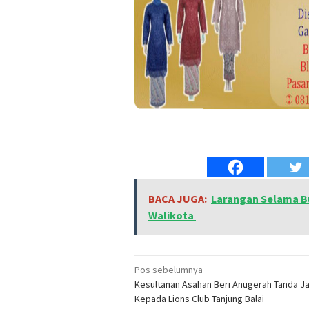
BACA JUGA:
Larangan Selama B
Walikota
Navigasi
Pos sebelumnya
Kesultanan Asahan Beri Anugerah Tanda J
pos
Kepada Lions Club Tanjung Balai