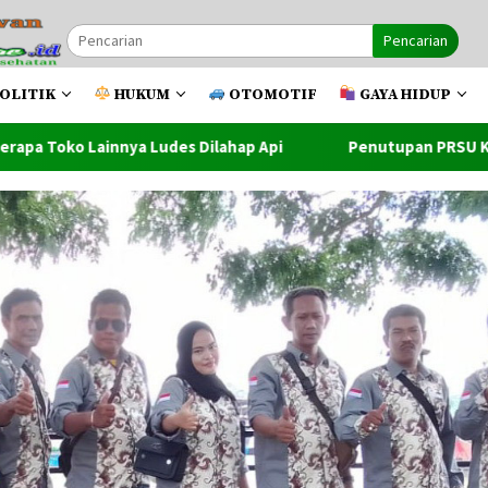
Pencarian
OLITIK
HUKUM
OTOMOTIF
GAYA HIDUP
ilahap Api
Penutupan PRSU Ke-50 Dihadiri Walikota Dan