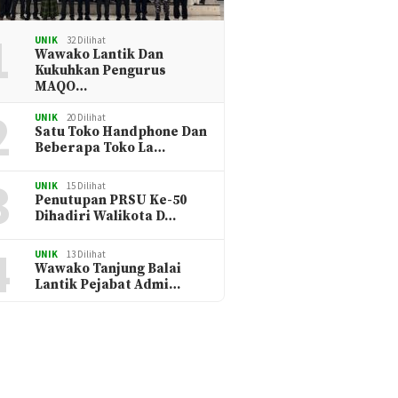
1
UNIK
32 Dilihat
Wawako Lantik Dan
Kukuhkan Pengurus
MAQO…
2
UNIK
20 Dilihat
Satu Toko Handphone Dan
Beberapa Toko La…
3
UNIK
15 Dilihat
Penutupan PRSU Ke-50
Dihadiri Walikota D…
4
UNIK
13 Dilihat
Wawako Tanjung Balai
Lantik Pejabat Admi…