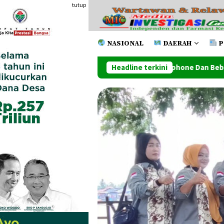
Loncat
tutup
ke
konten
NASIONAL
DAERAH
P
Satu Toko Handphone Dan Beberapa Toko Lainnya Ludes D
Headline terkini