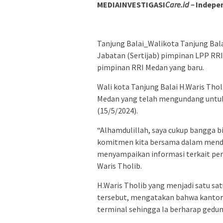
MEDIAINVESTIGASI
Care.id –
Indepen
Tanjung Balai_Walikota Tanjung Bala
Jabatan (Sertijab) pimpinan LPP RR
pimpinan RRI Medan yang baru.
Wali kota Tanjung Balai H.Waris Th
Medan yang telah mengundang untuk 
(15/5/2024).
“Alhamdulillah, saya cukup bangga bis
komitmen kita bersama dalam mendu
menyampaikan informasi terkait pem
Waris Tholib.
H.Waris Tholib yang menjadi satu sa
tersebut, mengatakan bahwa kantor 
terminal sehingga Ia berharap gedun