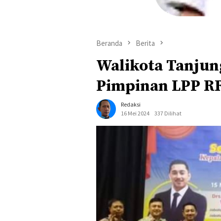
Beranda
Berita
Walikota Tanjung
Pimpinan LPP R
Redaksi
16 Mei 2024
337 Dilihat