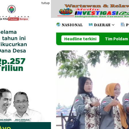
Loncat
tutup
ke
konten
NASIONAL
DAERAH
P
Tim Poldam Keluar Sebagai Juara Pada
Headline terkini