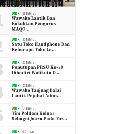
1
UNIK
38 Dilihat
Wawako Lantik Dan
Kukuhkan Pengurus
MAQO…
2
UNIK
30 Dilihat
Satu Toko Handphone Dan
Beberapa Toko La…
3
UNIK
23 Dilihat
Penutupan PRSU Ke-50
Dihadiri Walikota D…
4
UNIK
23 Dilihat
Wawako Tanjung Balai
Lantik Pejabat Admi…
5
UNIK
14 Dilihat
Tim Poldam Keluar
Sebagai Juara Pada Tur…
UNIK
9 Dilihat