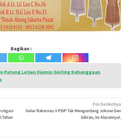
Bagikan :
n Patung Letjen Djamin Ginting Kebanggaan
s
Pos berikutnya
stigasi
Gelar Rakernas V PDIP Tak Mengundang Jokowi Dan
0 Tahun
Gibran, Ini Alasannya!.