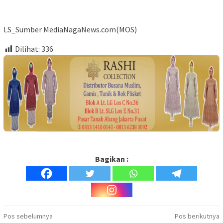
LS_Sumber MediaNagaNews.com(MOS)
Dilihat:
336
Bagikan :
Navigasi
Pos sebelumnya
Pos berikutnya