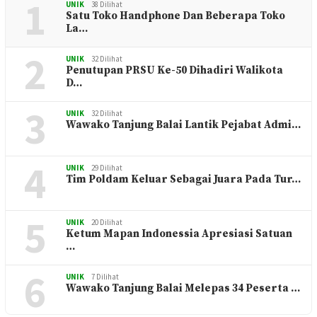
1
UNIK
38 Dilihat
Satu Toko Handphone Dan Beberapa Toko
La…
2
UNIK
32 Dilihat
Penutupan PRSU Ke-50 Dihadiri Walikota
D…
3
UNIK
32 Dilihat
Wawako Tanjung Balai Lantik Pejabat Admi…
4
UNIK
29 Dilihat
Tim Poldam Keluar Sebagai Juara Pada Tur…
5
UNIK
20 Dilihat
Ketum Mapan Indonessia Apresiasi Satuan
…
6
UNIK
7 Dilihat
Wawako Tanjung Balai Melepas 34 Peserta …