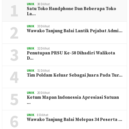
1
UNIK
38 Dilihat
Satu Toko Handphone Dan Beberapa Toko
La…
2
UNIK
33 Dilihat
Wawako Tanjung Balai Lantik Pejabat Admi…
3
UNIK
32 Dilihat
Penutupan PRSU Ke-50 Dihadiri Walikota
D…
4
UNIK
31 Dilihat
Tim Poldam Keluar Sebagai Juara Pada Tur…
5
UNIK
20 Dilihat
Ketum Mapan Indonessia Apresiasi Satuan
…
6
UNIK
8 Dilihat
Wawako Tanjung Balai Melepas 34 Peserta …