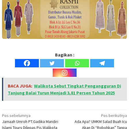
Bagikan :
BACA JUGA:
Walikota Sebut Tingkat Pengangguran Di
Tanjung Balai Turun Menjadi 3,81 Persen Tahun 2025
Navigasi
Pos sebelumnya
Pos berikutnya
Jamaah Umroh PT.Gadika Mandiri
Ada Apa? UMKM Salad Buah Icu
pos
Islami Tours Dilepas Pjs.Walikota
Akan Di “Robohkan” Tanpa