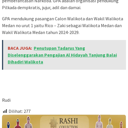
pemberantasan Narkoba. GPA adalah organisasi pendukung
Pilkada dempkratis, jujur, adil dan damai.
GPA mendukung pasangan Calon Walikota dan Wakil Walikota
Medan no urut 1 yaitu Rico – Zaki sebagai Walikota Medan dan
Wakil Walikota Medan tahun 2024-2029.
BACA JUGA:
Penutupan Tadarus Yang
Diselenggarakan Pengajian Al Hidayah Tanjung Balai
Dihadiri Walikota
Rudi
Dilihat:
277