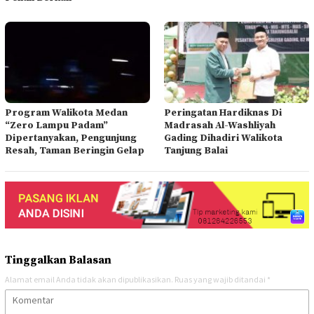
Program Walikota Medan
Peringatan Hardiknas Di
“Zero Lampu Padam”
Madrasah Al-Washliyah
Dipertanyakan, Pengunjung
Gading Dihadiri Walikota
Resah, Taman Beringin Gelap
Tanjung Balai
Tinggalkan Balasan
Alamat email Anda tidak akan dipublikasikan.
Ruas yang wajib ditandai
*