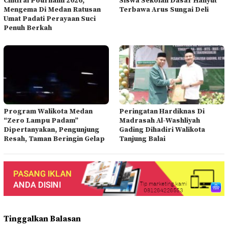
Chitirai Pournami 2026,
Siswa Sekolah Dasar Hanyut
Mengema Di Medan Ratusan
Terbawa Arus Sungai Deli
Umat Padati Perayaan Suci
Penuh Berkah
Program Walikota Medan
Peringatan Hardiknas Di
“Zero Lampu Padam”
Madrasah Al-Washliyah
Dipertanyakan, Pengunjung
Gading Dihadiri Walikota
Resah, Taman Beringin Gelap
Tanjung Balai
Tinggalkan Balasan