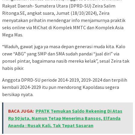
Rakyat Daerah- Sumatera Utara (DPRD-SU) Zeira Salim
Ritonga.SE, angkat suara, Jumat (18/10/2024), Zeira
menyatakan prihatin mendengar info menjamurnya praktik
seks online via MiChat di Komplek MMTC dan Komplek Asia
Mega Mas.
“Waduh, gawat juga ya masa depan generasi muda kita. Kalo
cewe “ABG” yang SMP dan SMA sudah pandai “jual diri” via
ponsel pintar, bagaimana nasib mereka kelak”, sesal Zeira tak
habis pikir.
Anggota DPRD-SU periode 2014-2019, 2019-2024 dan terpilih
kembali 2024-2029 itu pun mendorong Kapoldasu segera
bersikap nyata.
BACA JUGA:
PPATK Temukan Saldo Rekening Di Atas
Rp 50 juta, Namun Tetap Menerima Bansos, Elfanda
Ananda : Rusak Kali, Tak Tepat Sasaran