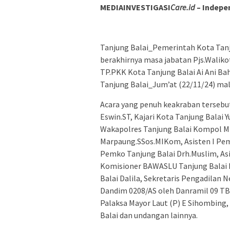
MEDIAINVESTIGASI
Care.id
– Indepe
Tanjung Balai_Pemerintah Kota Tan
berakhirnya masa jabatan Pjs.Waliko
TP.PKK Kota Tanjung Balai Ai Ani B
Tanjung Balai_Jum’at (22/11/24) ma
Acara yang penuh keakraban tersebut
Eswin.ST, Kajari Kota Tanjung Balai 
Wakapolres Tanjung Balai Kompol MP
Marpaung.SSos.MIKom, Asisten I Pemk
Pemko Tanjung Balai Drh.Muslim, As
Komisioner BAWASLU Tanjung Balai 
Balai Dalila, Sekretaris Pengadilan 
Dandim 0208/AS oleh Danramil 09 TB
Palaksa Mayor Laut (P) E Sihombing
Balai dan undangan lainnya.