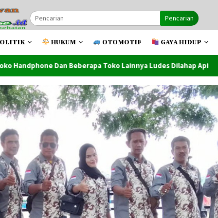
Pencarian
OLITIK
HUKUM
OTOMOTIF
GAYA HIDUP
pa Toko Lainnya Ludes Dilahap Api
Penutupan PRSU Ke-