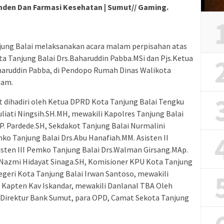
nden Dan Farmasi Kesehatan | Sumut// Gaming.
jung Balai melaksanakan acara malam perpisahan atas
ta Tanjung Balai Drs.Baharuddin Pabba.MSi dan Pjs.Ketua
aharuddin Pabba, di Pendopo Rumah Dinas Walikota
lam.
 dihadiri oleh Ketua DPRD Kota Tanjung Balai Tengku
Yuliati Ningsih.SH.MH, mewakili Kapolres Tanjung Balai
. Pardede.SH, Sekdakot Tanjung Balai Nurmalini
o Tanjung Balai Drs.Abu Hanafiah.MM. Asisten II
isten III Pemko Tanjung Balai Drs.Walman Girsang.MAp.
Nazmi Hidayat Sinaga.SH, Komisioner KPU Kota Tanjung
Negeri Kota Tanjung Balai Irwan Santoso, mewakili
 Kapten Kav Iskandar, mewakili Danlanal TBA Oleh
, Direktur Bank Sumut, para OPD, Camat Sekota Tanjung