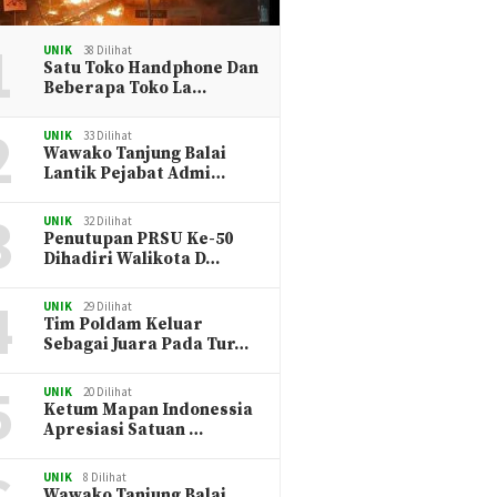
1
UNIK
38 Dilihat
Satu Toko Handphone Dan
Beberapa Toko La…
2
UNIK
33 Dilihat
Wawako Tanjung Balai
Lantik Pejabat Admi…
3
UNIK
32 Dilihat
Penutupan PRSU Ke-50
Dihadiri Walikota D…
4
UNIK
29 Dilihat
Tim Poldam Keluar
Sebagai Juara Pada Tur…
5
UNIK
20 Dilihat
Ketum Mapan Indonessia
Apresiasi Satuan …
UNIK
8 Dilihat
Wawako Tanjung Balai