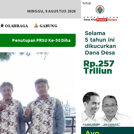
tutup
MINGGU, 9 AGUSTUS 2026
⛹️ OLAHRAGA
GABUNG
50 Dihadiri Walikota Dan Wawako Tanjung Balai