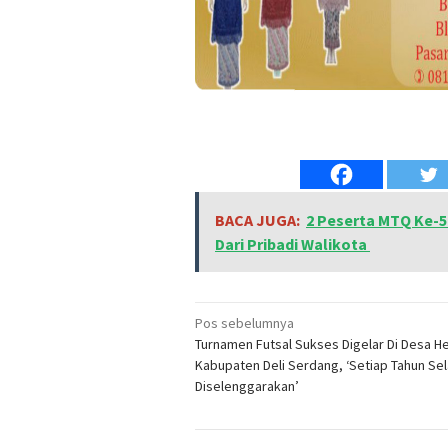
BACA JUGA:
2 Peserta MTQ Ke-5
Dari Pribadi Walikota
Navigasi
Pos sebelumnya
Turnamen Futsal Sukses Digelar Di Desa He
pos
Kabupaten Deli Serdang, ‘Setiap Tahun Sel
Diselenggarakan’