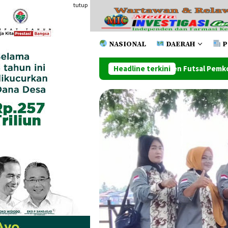
Loncat
tutup
ke
konten
NASIONAL
DAERAH
P
gai Juara Pada Turnamen Futsal Pemko Cup 2026
Headline terkini
Ketum M