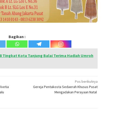
Bagikan :
8 Tingkat Kota Tanjung Balai Terima Hadiah Umroh
Pos berikutnya
lvetia
Gereja Pentakosta Sedaerah Khusus Pusat
alu
Mengadakan Perayaan Natal