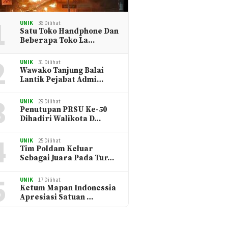
1
UNIK
36 Dilihat
Satu Toko Handphone Dan
Beberapa Toko La…
2
UNIK
31 Dilihat
Wawako Tanjung Balai
Lantik Pejabat Admi…
3
UNIK
29 Dilihat
Penutupan PRSU Ke-50
Dihadiri Walikota D…
4
UNIK
25 Dilihat
Tim Poldam Keluar
Sebagai Juara Pada Tur…
5
UNIK
17 Dilihat
Ketum Mapan Indonessia
Apresiasi Satuan …