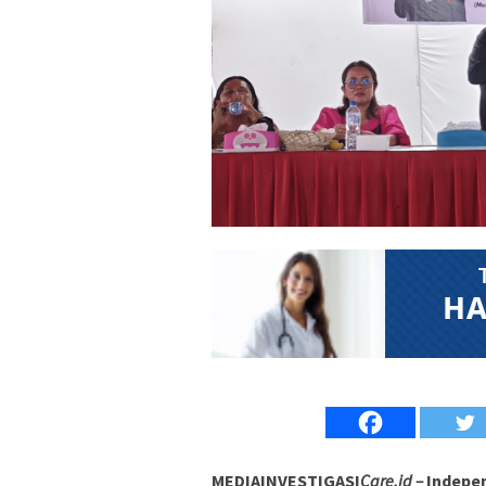
MEDIAINVESTIGASI
Care.id –
Indepen