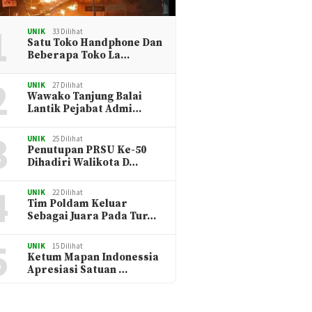
1
UNIK
33 Dilihat
Satu Toko Handphone Dan
Beberapa Toko La…
2
UNIK
27 Dilihat
Wawako Tanjung Balai
Lantik Pejabat Admi…
3
UNIK
25 Dilihat
Penutupan PRSU Ke-50
Dihadiri Walikota D…
4
UNIK
22 Dilihat
Tim Poldam Keluar
Sebagai Juara Pada Tur…
5
UNIK
15 Dilihat
Ketum Mapan Indonessia
Apresiasi Satuan …