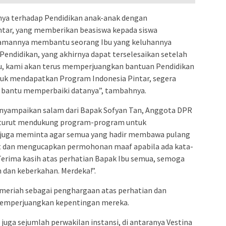
ya terhadap Pendidikan anak-anak dengan
ntar, yang memberikan beasiswa kepada siswa
alamannya membantu seorang Ibu yang keluhannya
endidikan, yang akhirnya dapat terselesaikan setelah
Ibu, kami akan terus memperjuangkan bantuan Pendidikan
untuk mendapatkan Program Indonesia Pintar, segera
 bantu memperbaiki datanya”, tambahnya.
menyampaikan salam dari Bapak Sofyan Tan, Anggota DPR
g turut mendukung program-program untuk
a juga meminta agar semua yang hadir membawa pulang
ebut dan mengucapkan permohonan maaf apabila ada kata-
“Terima kasih atas perhatian Bapak Ibu semua, semoga
n dan keberkahan. Merdeka!”.
meriah sebagai penghargaan atas perhatian dan
 memperjuangkan kepentingan mereka.
 juga sejumlah perwakilan instansi, di antaranya Vestina