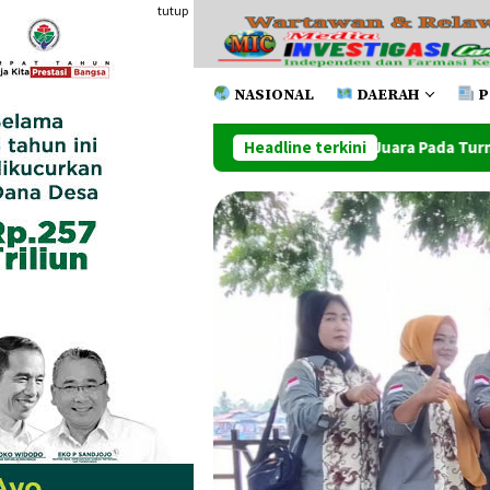
Loncat
tutup
ke
konten
NASIONAL
DAERAH
P
 Poldam Keluar Sebagai Juara Pada Turnamen Futsal Pemko Cup 
Headline terkini