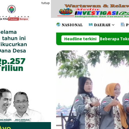
Loncat
tutup
ke
konten
NASIONAL
DAERAH
P
u Toko Handphone Dan Beberapa Toko Lainnya Ludes Dilahap Ap
Headline terkini