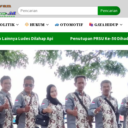
Pencarian
OLITIK
HUKUM
OTOMOTIF
GAYA HIDUP
i
Penutupan PRSU Ke-50 Dihadiri Walikota Dan Wawako T