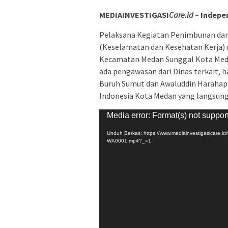
MEDIAINVESTIGASI
Care.id
– Indepe
Pelaksana Kegiatan Penimbunan dan 
(Keselamatan dan Kesehatan Kerja) d
Kecamatan Medan Sunggal Kota Meda
ada pengawasan dari Dinas terkait, 
Buruh Sumut dan Awaluddin Harahap 
Indonesia Kota Medan yang langsung 
Pemutar
Media error: Format(s) not suppor
Video
Unduh Berkas: https://www.mediainvestigasicare.i
WA0001.mp4?_=1