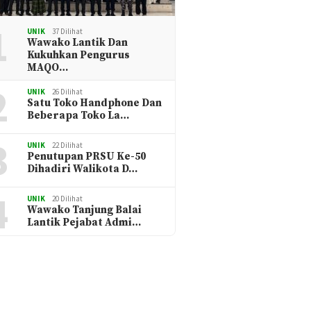
1
UNIK
37 Dilihat
Wawako Lantik Dan
Kukuhkan Pengurus
MAQO…
2
UNIK
26 Dilihat
Satu Toko Handphone Dan
Beberapa Toko La…
3
UNIK
22 Dilihat
Penutupan PRSU Ke-50
Dihadiri Walikota D…
4
UNIK
20 Dilihat
Wawako Tanjung Balai
Lantik Pejabat Admi…