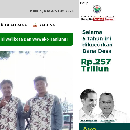
tutup
KAMIS, 6 AGUSTUS 2026
⛹️ OLAHRAGA
GABUNG
anjung Balai
Wawako Tanjung Balai Lantik Pejabat Admin