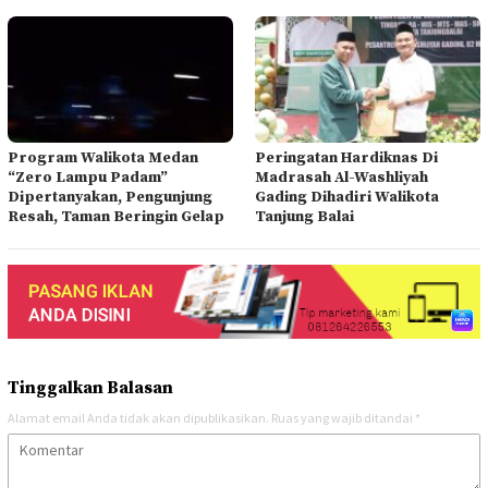
Program Walikota Medan
Peringatan Hardiknas Di
“Zero Lampu Padam”
Madrasah Al-Washliyah
Dipertanyakan, Pengunjung
Gading Dihadiri Walikota
Resah, Taman Beringin Gelap
Tanjung Balai
Tinggalkan Balasan
Alamat email Anda tidak akan dipublikasikan.
Ruas yang wajib ditandai
*