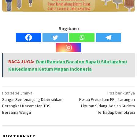
Bagikan :
BACA JUGA:
Dani Ramdan Bacalon Bupati Silaturahmi
Ke Kediaman Ketum Mapan Indonesia
Navigasi
Pos sebelumnya
Pos berikutnya
Sungai Semenanjung Dibersihkan
Ketua Presidium FPII: Larangan
pos
Perangkat Kecamatan TBS
Liputan Sidang Adalah Kudeta
Bersama Warga
Terhadap Demokrasi
POS TERKAIT