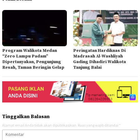
Program Walikota Medan
Peringatan Hardiknas Di
“Zero Lampu Padam”
Madrasah Al-Washliyah
Dipertanyakan, Pengunjung
Gading Dihadiri Walikota
Resah, Taman Beringin Gelap
Tanjung Balai
Tinggalkan Balasan
Alamat email Anda tidak akan dipublikasikan.
Ruas yang wajib ditandai
*