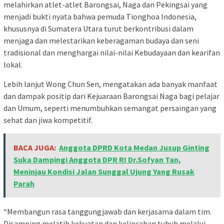
melahirkan atlet-atlet Barongsai, Naga dan Pekingsai yang
menjadi bukti nyata bahwa pemuda Tionghoa Indonesia,
khususnya di Sumatera Utara turut berkontribusi dalam
menjaga dan melestarikan keberagaman budaya dan seni
tradisional dan menghargai nilai-nilai Kebudayaan dan kearifan
lokal.
Lebih lanjut Wong Chun Sen, mengatakan ada banyak manfaat
dan dampak positip dari Kejuaraan Barongsai Naga bagi pelajar
dan Umum, seperti menumbuhkan semangat persaingan yang
sehat dan jiwa kompetitif.
BACA JUGA:
Anggota DPRD Kota Medan Jusup Ginting
Suka Dampingi Anggota DPR RI Dr.Sofyan Tan,
Meninjau Kondisi Jalan Sunggal Ujung Yang Rusak
Parah
“Membangun rasa tanggungjawab dan kerjasama dalam tim.
Disamping melatih kekuatan dan kelincahan tubuh melalui