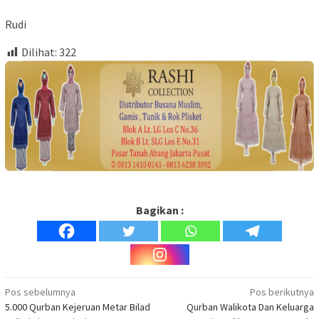
Rudi
Dilihat:
322
Bagikan :
Navigasi
Pos sebelumnya
Pos berikutnya
5.000 Qurban Kejeruan Metar Bilad
Qurban Walikota Dan Keluarga
pos