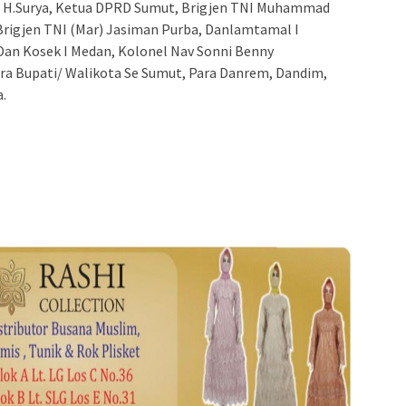
t H.Surya, Ketua DPRD Sumut, Brigjen TNI Muhammad
Brigjen TNI (Mar) Jasiman Purba, Danlamtamal I
an Kosek I Medan, Kolonel Nav Sonni Benny
a Bupati/ Walikota Se Sumut, Para Danrem, Dandim,
.