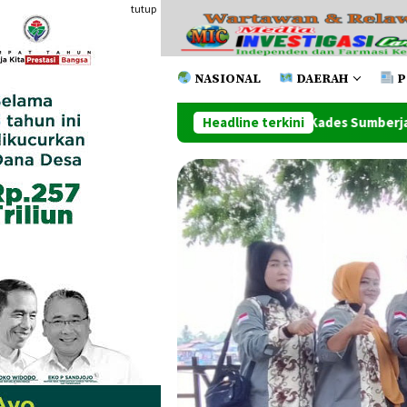
Loncat
tutup
ke
konten
NASIONAL
DAERAH
P
nesia: Kasus laporan PJ Kades Sumberjaya Tidak Tuntas, Ada Ap
Headline terkini