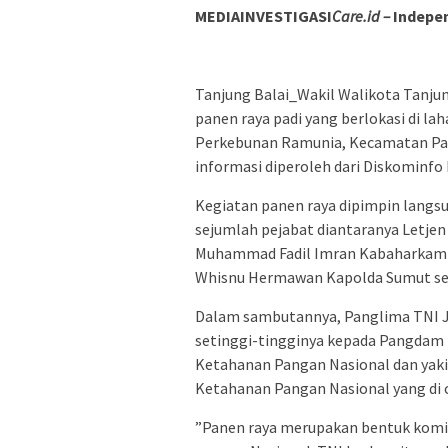
MEDIAINVESTIGASI
Care.id –
Indepen
Tanjung Balai_Wakil Walikota Tanju
panen raya padi yang berlokasi di l
Perkebunan Ramunia, Kecamatan Pan
informasi diperoleh dari Diskominfo 
Kegiatan panen raya dipimpin langs
sejumlah pejabat diantaranya Letje
Muhammad Fadil Imran Kabaharkam Po
Whisnu Hermawan Kapolda Sumut ser
Dalam sambutannya, Panglima TNI J
setinggi-tingginya kepada Pangdam 
Ketahanan Pangan Nasional dan yak
Ketahanan Pangan Nasional yang di
”Panen raya merupakan bentuk kom