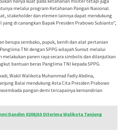
ukan hanya kuat pada ketahanan militer tetapi juga
satunya melalui program Ketahanan Pangan Nasional.
kat, stakeholder dan elemen lainnya dapat mendukung
 yang di canangkan Bapak Presiden Prabowo Subianto”,
an berupa sembako, pupuk, benih dan alat pertanian
if Panglima TNI dengan SPPG wilayah Sumut melalui
 melakukan panen raya secara simbolis dan dilanjutkan
gkut bantuan beras Panglima TNI kepada SPPG.
padi, Wakil Walikota Muhammad Fadly Abdina,
jung Balai mendukung Asta Cita Presiden Prabowo
swasembada pangan demi tercapainya kemandirian
hmi Dandim 0208/AS Diterima Walikota Tanjung