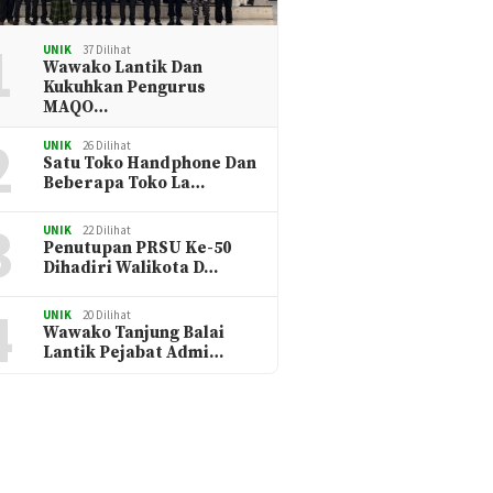
1
UNIK
37 Dilihat
Wawako Lantik Dan
Kukuhkan Pengurus
MAQO…
2
UNIK
26 Dilihat
Satu Toko Handphone Dan
Beberapa Toko La…
3
UNIK
22 Dilihat
Penutupan PRSU Ke-50
Dihadiri Walikota D…
4
UNIK
20 Dilihat
Wawako Tanjung Balai
Lantik Pejabat Admi…