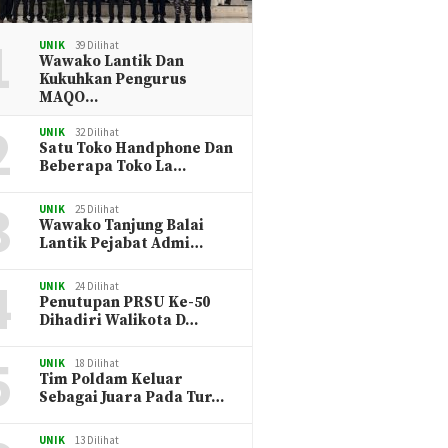
1
UNIK
39 Dilihat
Wawako Lantik Dan
Kukuhkan Pengurus
MAQO…
2
UNIK
32 Dilihat
Satu Toko Handphone Dan
Beberapa Toko La…
3
UNIK
25 Dilihat
Wawako Tanjung Balai
Lantik Pejabat Admi…
4
UNIK
24 Dilihat
Penutupan PRSU Ke-50
Dihadiri Walikota D…
5
UNIK
18 Dilihat
Tim Poldam Keluar
Sebagai Juara Pada Tur…
UNIK
13 Dilihat