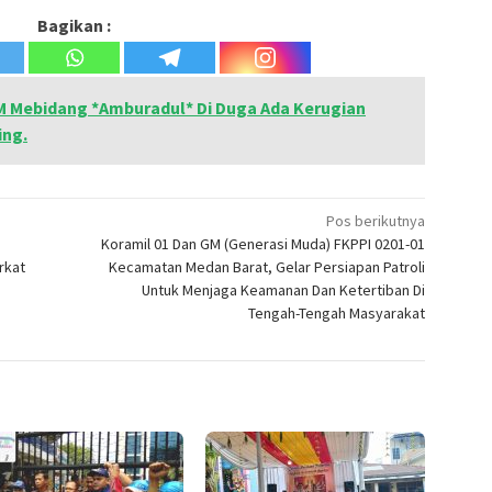
Bagikan :
Mebidang *Amburadul* Di Duga Ada Kerugian
ing.
Pos berikutnya
Koramil 01 Dan GM (Generasi Muda) FKPPI 0201-01
rkat
Kecamatan Medan Barat, Gelar Persiapan Patroli
Untuk Menjaga Keamanan Dan Ketertiban Di
Tengah-Tengah Masyarakat