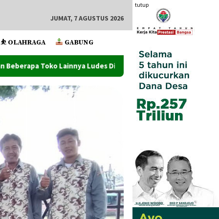
tutup
JUMAT, 7 AGUSTUS 2026
⛹️ OLAHRAGA
GABUNG
udes Dilahap Api
Penutupan PRSU Ke-50 Dihadiri Waliko