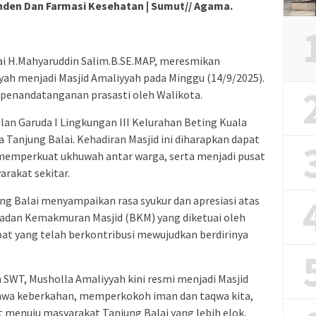
den Dan Farmasi Kesehatan | Sumut// Agama.
ai H.Mahyaruddin Salim.B.SE.MAP, meresmikan
ah menjadi Masjid Amaliyyah pada Minggu (14/9/2025).
 penandatanganan prasasti oleh Walikota.
alan Garuda I Lingkungan III Kelurahan Beting Kuala
Tanjung Balai. Kehadiran Masjid ini diharapkan dapat
memperkuat ukhuwah antar warga, serta menjadi pusat
rakat sekitar.
g Balai menyampaikan rasa syukur dan apresiasi atas
Badan Kemakmuran Masjid (BKM) yang diketuai oleh
pat yang telah berkontribusi mewujudkan berdirinya
 SWT, Musholla Amaliyyah kini resmi menjadi Masjid
awa keberkahan, memperkokoh iman dan taqwa kita,
 menuju masyarakat Tanjung Balai yang lebih elok,