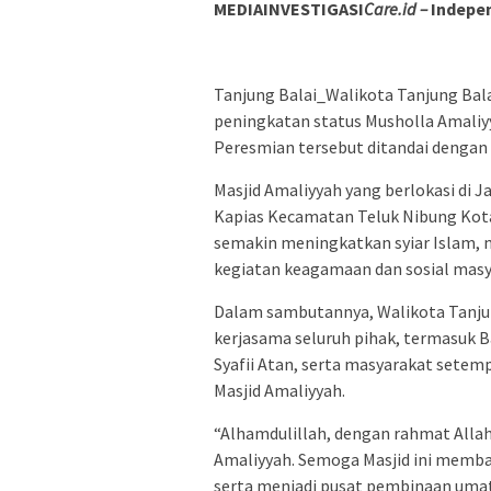
MEDIAINVESTIGASI
Care.id –
Indepen
Tanjung Balai_Walikota Tanjung Bal
peningkatan status Musholla Amaliyy
Peresmian tersebut ditandai dengan
Masjid Amaliyyah yang berlokasi di J
Kapias Kecamatan Teluk Nibung Kota 
semakin meningkatkan syiar Islam, 
kegiatan keagamaan dan sosial masya
Dalam sambutannya, Walikota Tanjun
kerjasama seluruh pihak, termasuk 
Syafii Atan, serta masyarakat setem
Masjid Amaliyyah.
“Alhamdulillah, dengan rahmat Allah
Amaliyyah. Semoga Masjid ini memb
serta menjadi pusat pembinaan umat