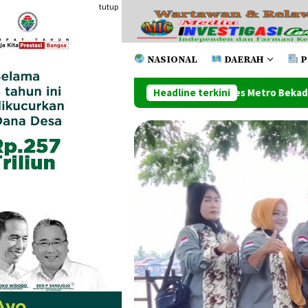
Loncat
tutup
ke
konten
NASIONAL
DAERAH
P
si Satuan Narkoba Polres Metro Bekadi Amankan 17 Kg Ganja Br
Headline terkini