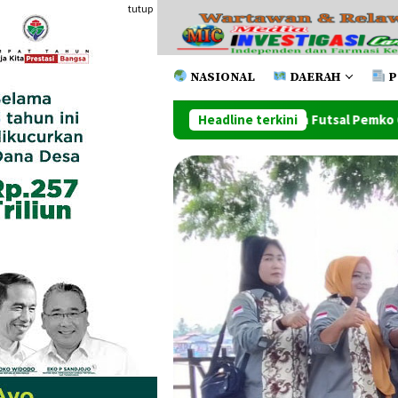
Loncat
tutup
ke
konten
NASIONAL
DAERAH
P
i Juara Pada Turnamen Futsal Pemko Cup 2026
Headline terkini
Ketum Map