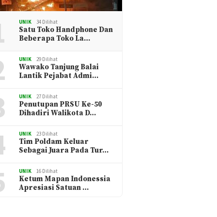
1
UNIK
34 Dilihat
Satu Toko Handphone Dan
Beberapa Toko La…
2
UNIK
29 Dilihat
Wawako Tanjung Balai
Lantik Pejabat Admi…
3
UNIK
27 Dilihat
Penutupan PRSU Ke-50
Dihadiri Walikota D…
4
UNIK
23 Dilihat
Tim Poldam Keluar
Sebagai Juara Pada Tur…
5
UNIK
16 Dilihat
Ketum Mapan Indonessia
Apresiasi Satuan …