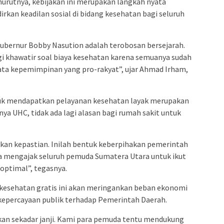
urutnya, kebijakan ini merupakan langkah nyata
kan keadilan sosial di bidang kesehatan bagi seluruh
ubernur Bobby Nasution adalah terobosan bersejarah.
agi khawatir soal biaya kesehatan karena semuanya sudah
yata kepemimpinan yang pro-rakyat”, ujar Ahmad Irham,
uk mendapatkan pelayanan kesehatan layak merupakan
ya UHC, tidak ada lagi alasan bagi rumah sakit untuk
kan kepastian. Inilah bentuk keberpihakan pemerintah
ya mengajak seluruh pemuda Sumatera Utara untuk ikut
optimal”, tegasnya.
kesehatan gratis ini akan meringankan beban ekonomi
epercayaan publik terhadap Pemerintah Daerah.
kan sekadar janji. Kami para pemuda tentu mendukung