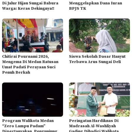
Di Jalur Hijau Sungai Babura
Menggelapkan Dana Iuran
Warga: Keras Dekingnya!!
BPJS TK
Chitirai Pournami 2026,
Siswa Sekolah Dasar Hanyut
Mengema Di Medan Ratusan
Terbawa Arus Sungai Deli
Umat Padati Perayaan Suci
Penuh Berkah
Program Walikota Medan
Peringatan Hardiknas Di
“Zero Lampu Padam”
Madrasah Al-Washliyah
Dipertanyakan, Pengunjung
Gading Dihadiri Walikota