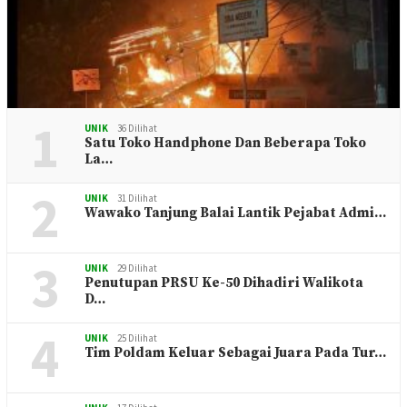
1
UNIK
36 Dilihat
Satu Toko Handphone Dan Beberapa Toko
La…
2
UNIK
31 Dilihat
Wawako Tanjung Balai Lantik Pejabat Admi…
3
UNIK
29 Dilihat
Penutupan PRSU Ke-50 Dihadiri Walikota
D…
4
UNIK
25 Dilihat
Tim Poldam Keluar Sebagai Juara Pada Tur…