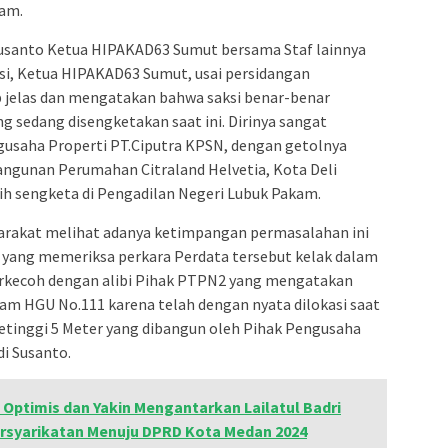
iam.
 Susanto Ketua HIPAKAD63 Sumut bersama Staf lainnya
i, Ketua HIPAKAD63 Sumut, usai persidangan
p jelas dan mengatakan bahwa saksi benar-benar
 sedang disengketakan saat ini. Dirinya sangat
usaha Properti PT.Ciputra KPSN, dengan getolnya
gunan Perumahan Citraland Helvetia, Kota Deli
h sengketa di Pengadilan Negeri Lubuk Pakam.
rakat melihat adanya ketimpangan permasalahan ini
 yang memeriksa perkara Perdata tersebut kelak dalam
rkecoh dengan alibi Pihak PTPN2 yang mengatakan
am HGU No.111 karena telah dengan nyata dilokasi saat
setinggi 5 Meter yang dibangun oleh Pihak Pengusaha
di Susanto.
 Optimis dan Yakin Mengantarkan Lailatul Badri
ersyarikatan Menuju DPRD Kota Medan 2024