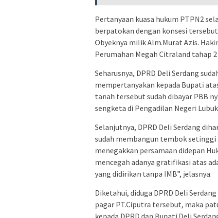
Pertanyaan kuasa hukum PTPN2 selal
berpatokan dengan konsesi tersebut, 
Obyeknya milik Alm.Murat Azis. Hak
Perumahan Megah Citraland tahap 2 
Seharusnya, DPRD Deli Serdang suda
mempertanyakan kepada Bupati atas
tanah tersebut sudah dibayar PBB ny
sengketa di Pengadilan Negeri Lubu
Selanjutnya, DPRD Deli Serdang dih
sudah membangun tembok setinggi 5 
menegakkan persamaan didepan Huku
mencegah adanya gratifikasi atas 
yang didirikan tanpa IMB”, jelasnya.
Diketahui, diduga DPRD Deli Serdan
pagar PT.Ciputra tersebut, maka pat
kepada DPRD dan Bupati Deli Serdang