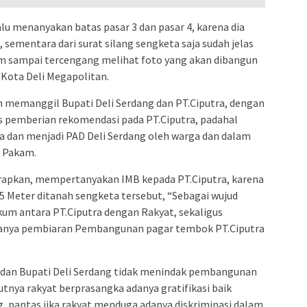
u menanyakan batas pasar 3 dan pasar 4, karena dia
sementara dari surat silang sengketa saja sudah jelas
im sampai tercengang melihat foto yang akan dibangun
Kota Deli Megapolitan.
h memanggil Bupati Deli Serdang dan PT.Ciputra, dengan
 pemberian rekomendasi pada PT.Ciputra, padahal
a dan menjadi PAD Deli Serdang oleh warga dan dalam
k Pakam.
arapkan, mempertanyakan IMB kepada PT.Ciputra, karena
Meter ditanah sengketa tersebut, “Sebagai wujud
m antara PT.Ciputra dengan Rakyat, sekaligus
adanya pembiaran Pembangunan pagar tembok PT.Ciputra
g dan Bupati Deli Serdang tidak menindak pembangunan
utnya rakyat berprasangka adanya gratifikasi baik
, pantas jika rakyat menduga adanya diskriminasi dalam