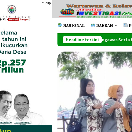
Loncat
tutup
ke
konten
NASIONAL
DAERAH
P
t Administrator Dan Pengawas Serta Kapus
Headline terkini
Wawako Lanti