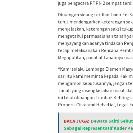
juga pengacara PTPN 2 sempat terd
Diruangan sidang terlihat hadir Edi
turut mendengarkan keterangan saks
menjelaskan, keterangan saksi cuku
mengetahui permasalahan tanah yang
menyayangkan adanya tindakan Peng
tetap melaksanakan Rencana Pemban
Megapolitan, padahal Tanahnya masi
“Kami selaku Lembaga Elemen Masya
dari itu kami meminta kepada Hakim
mengambil keputusannya, jangan te
Tanah yang disengketakan masih dal
ini telah dibangun Tembok Keliling 
Properti Citraland Helvetia”, tegas E
BACA JUGA:
Dewata Sakti Sebut
Sebagai Representatif Kader P