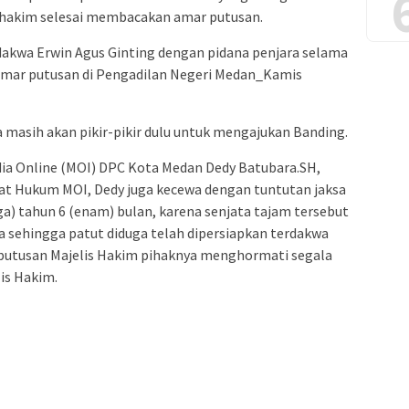
s hakim selesai membacakan amar putusan.
akwa Erwin Agus Ginting dengan pidana penjara selama
amar putusan di Pengadilan Negeri Medan_Kamis
masih akan pikir-pikir dulu untuk mengajukan Banding.
dia Online (MOI) DPC Kota Medan Dedy Batubara.SH,
t Hukum MOI, Dedy juga kecewa dengan tuntutan jaksa
a) tahun 6 (enam) bulan, karena senjata tajam tersebut
 sehingga patut diduga telah dipersiapkan terdakwa
putusan Majelis Hakim pihaknya menghormati segala
is Hakim.