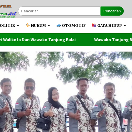
Pencarian
OLITIK
HUKUM
OTOMOTIF
GAYA HIDUP
ung Balai
Wawako Tanjung Balai Lantik Pejabat Adminis