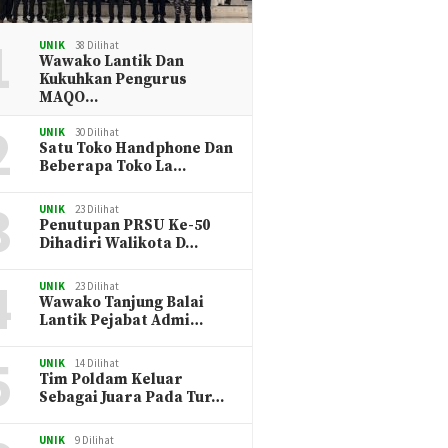
1
UNIK
38 Dilihat
Wawako Lantik Dan
Kukuhkan Pengurus
MAQO…
2
UNIK
30 Dilihat
Satu Toko Handphone Dan
Beberapa Toko La…
3
UNIK
23 Dilihat
Penutupan PRSU Ke-50
Dihadiri Walikota D…
4
UNIK
23 Dilihat
Wawako Tanjung Balai
Lantik Pejabat Admi…
5
UNIK
14 Dilihat
Tim Poldam Keluar
Sebagai Juara Pada Tur…
UNIK
9 Dilihat