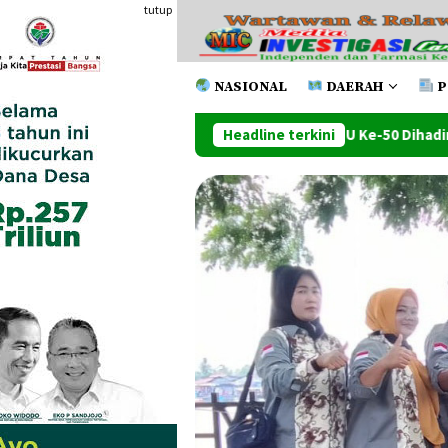
Loncat
tutup
ke
konten
NASIONAL
DAERAH
P
Penutupan PRSU Ke-50 Dihadiri Walikota Dan Wawako Tanj
Headline terkini