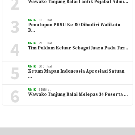
2
UNIK
33 Dilihat
Wawako Tanjung Balai Lantik Pejabat Admi…
3
UNIK
32 Dilihat
Penutupan PRSU Ke-50 Dihadiri Walikota
D…
4
UNIK
29 Dilihat
Tim Poldam Keluar Sebagai Juara Pada Tur…
5
UNIK
20 Dilihat
Ketum Mapan Indonessia Apresiasi Satuan
…
6
UNIK
8 Dilihat
Wawako Tanjung Balai Melepas 34 Peserta …