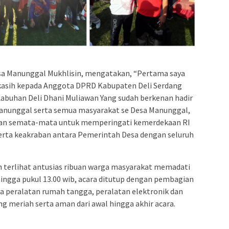
a Manunggal Mukhlisin, mengatakan, “Pertama saya
kasih kepada Anggota DPRD Kabupaten Deli Serdang
 Labuhan Deli Dhani Muliawan Yang sudah berkenan hadir
anunggal serta semua masyarakat se Desa Manunggal,
ukan semata-mata untuk memperingati kemerdekaan RI
 serta keakraban antara Pemerintah Desa dengan seluruh
n terlihat antusias ribuan warga masyarakat memadati
hingga pukul 13.00 wib, acara ditutup dengan pembagian
ya peralatan rumah tangga, peralatan elektronik dan
g meriah serta aman dari awal hingga akhir acara.