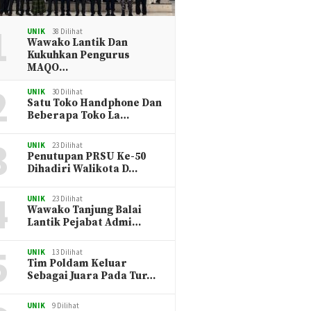
1
UNIK
38 Dilihat
Wawako Lantik Dan
Kukuhkan Pengurus
MAQO…
2
UNIK
30 Dilihat
Satu Toko Handphone Dan
Beberapa Toko La…
3
UNIK
23 Dilihat
Penutupan PRSU Ke-50
Dihadiri Walikota D…
4
UNIK
23 Dilihat
Wawako Tanjung Balai
Lantik Pejabat Admi…
5
UNIK
13 Dilihat
Tim Poldam Keluar
Sebagai Juara Pada Tur…
UNIK
9 Dilihat