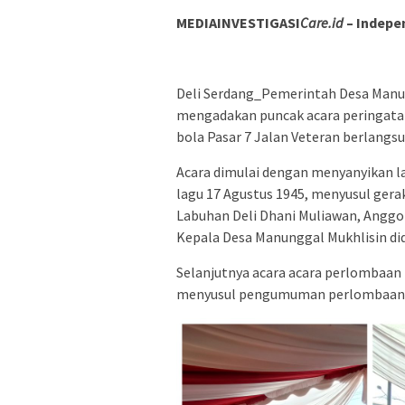
MEDIAINVESTIGASI
Care.id
– Indepe
Deli Serdang_Pemerintah Desa Manu
mengadakan puncak acara peringata
bola Pasar 7 Jalan Veteran berlang
Acara dimulai dengan menyanyikan l
lagu 17 Agustus 1945, menyusul gera
Labuhan Deli Dhani Muliawan, Anggot
Kepala Desa Manunggal Mukhlisin di
Selanjutnya acara acara perlombaan 
menyusul pengumuman perlombaan k