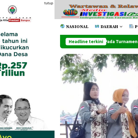
Loncat
tutup
ke
konten
NASIONAL
DAERAH
P
Keluar Sebagai Juara Pada Turnamen Futsal Pemko Cup 2026
Headline terkini