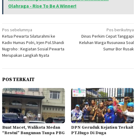
Olahraga - Rise To Be A Winner!
Navigasi
Pos sebelumnya
Pos berikutnya
Ketua Pewarta Silaturahmi ke
Dinas Perkim Cepat Tanggapi
pos
Kadiv Humas Polri, Irjen Pol.Shandi
Keluhan Warga Rusunawa Soal
Nugroho : Kegiatan Sosial Pewarta
Sumur Bor Rusak
Merupakan Langkah Nyata
POS TERKAIT
Buat Macet, Walikota Medan
DPN Geruduk Kejatisu Terkait
“Restui” Bangunan Tanpa PBG
PT.Hugo Di Duga