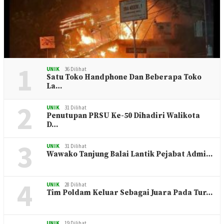
1
UNIK
36 Dilihat
Satu Toko Handphone Dan Beberapa Toko
La…
2
UNIK
31 Dilihat
Penutupan PRSU Ke-50 Dihadiri Walikota
D…
3
UNIK
31 Dilihat
Wawako Tanjung Balai Lantik Pejabat Admi…
4
UNIK
28 Dilihat
Tim Poldam Keluar Sebagai Juara Pada Tur…
UNIK
19 Dilihat