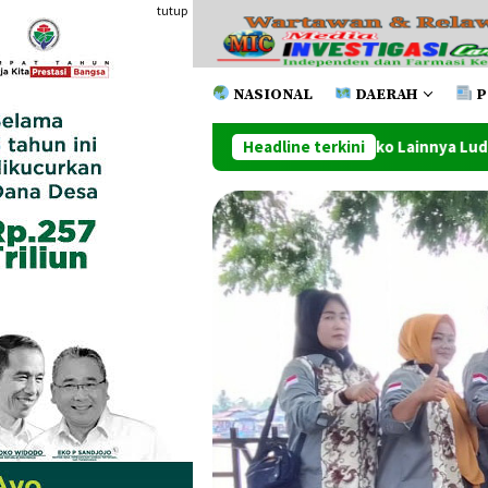
Loncat
tutup
ke
konten
NASIONAL
DAERAH
P
ne Dan Beberapa Toko Lainnya Ludes Dilahap Api
Headline terkini
Penutu