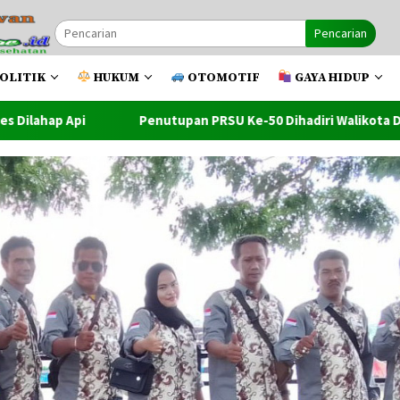
Pencarian
OLITIK
HUKUM
OTOMOTIF
GAYA HIDUP
pan PRSU Ke-50 Dihadiri Walikota Dan Wawako Tanjung Balai