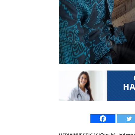
MEDIAINVESTIGASI
Care.id –
Indepen