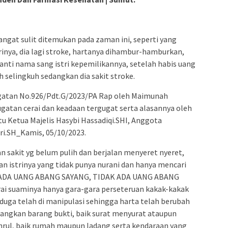
ngat sulit ditemukan pada zaman ini, seperti yang
trinya, dia lagi stroke, hartanya dihambur-hamburkan,
anti nama sang istri kepemilikannya, setelah habis uang
h selingkuh sedangkan dia sakit stroke.
atan No.926/Pdt.G/2023/PA Rap oleh Maimunah
gatan cerai dan keadaan tergugat serta alasannya oleh
u Ketua Majelis Hasybi Hassadiqi.SHI, Anggota
dri.SH_Kamis, 05/10/2023.
n sakit yg belum pulih dan berjalan menyeret nyeret,
an istrinya yang tidak punya nurani dan hanya mencari
 “ADA UANG ABANG SAYANG, TIDAK ADA UANG ABANG
i suaminya hanya gara-gara perseteruan kakak-kakak
duga telah di manipulasi sehingga harta telah berubah
langkan barang bukti, baik surat menyurat ataupun
hrul, baik rumah maupun ladang serta kendaraan yang