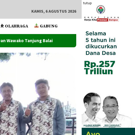
tutup
KAMIS, 6 AGUSTUS 2026
⛹️ OLAHRAGA
GABUNG
Wawako Tanjung Balai Lantik Pejabat Administrator Dan P