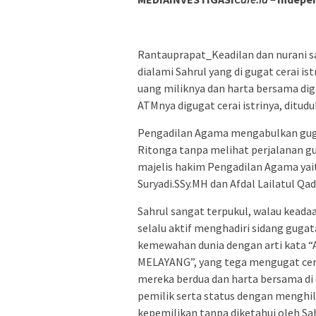
Rantauprapat_Keadilan dan nurani sa
dialami Sahrul yang di gugat cerai is
uang miliknya dan harta bersama dig
ATMnya digugat cerai istrinya, ditudu
Pengadilan Agama mengabulkan gug
Ritonga tanpa melihat perjalanan gu
majelis hakim Pengadilan Agama yait
Suryadi.SSy.MH dan Afdal Lailatul Qa
Sahrul sangat terpukul, walau keadaa
selalu aktif menghadiri sidang gugat
kemewahan dunia dengan arti kata
MELAYANG”, yang tega mengugat cera
mereka berdua dan harta bersama di 
pemilik serta status dengan menghi
kepemilikan tanpa diketahui oleh Sa