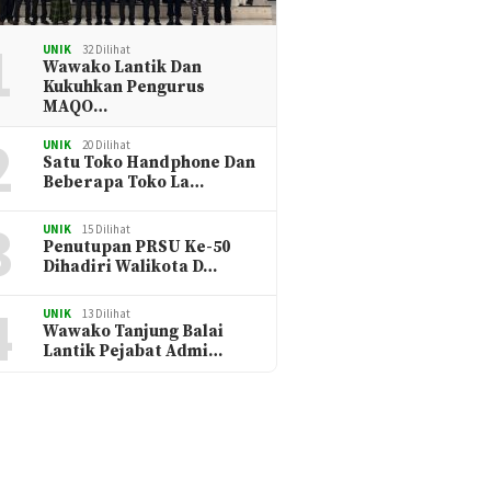
1
UNIK
32 Dilihat
Wawako Lantik Dan
Kukuhkan Pengurus
MAQO…
2
UNIK
20 Dilihat
Satu Toko Handphone Dan
Beberapa Toko La…
3
UNIK
15 Dilihat
Penutupan PRSU Ke-50
Dihadiri Walikota D…
4
UNIK
13 Dilihat
Wawako Tanjung Balai
Lantik Pejabat Admi…