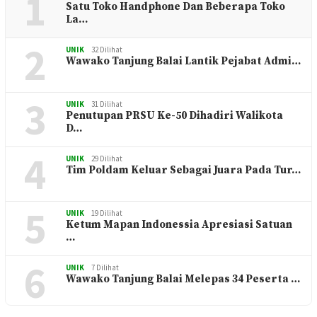
1
Satu Toko Handphone Dan Beberapa Toko
La…
2
UNIK
32 Dilihat
Wawako Tanjung Balai Lantik Pejabat Admi…
3
UNIK
31 Dilihat
Penutupan PRSU Ke-50 Dihadiri Walikota
D…
4
UNIK
29 Dilihat
Tim Poldam Keluar Sebagai Juara Pada Tur…
5
UNIK
19 Dilihat
Ketum Mapan Indonessia Apresiasi Satuan
…
6
UNIK
7 Dilihat
Wawako Tanjung Balai Melepas 34 Peserta …