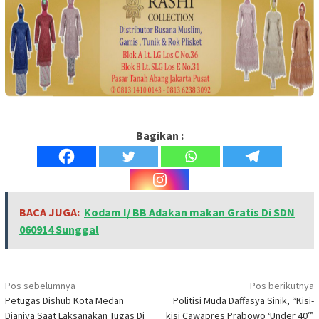
Bagikan :
BACA JUGA:
Kodam I/ BB Adakan makan Gratis Di SDN
060914 Sunggal
Navigasi
Pos sebelumnya
Pos berikutnya
Petugas Dishub Kota Medan
Politisi Muda Daffasya Sinik, “Kisi-
pos
Dianiya Saat Laksanakan Tugas Di
kisi Cawapres Prabowo ‘Under 40′”