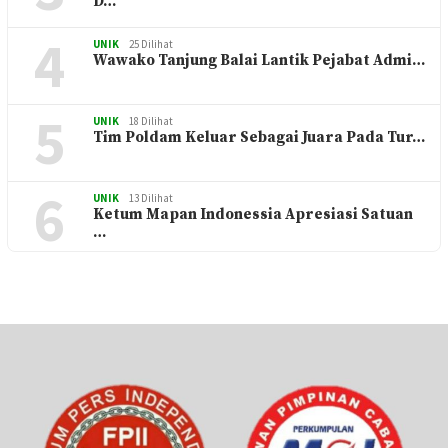
D…
4
UNIK
25 Dilihat
Wawako Tanjung Balai Lantik Pejabat Admi…
5
UNIK
18 Dilihat
Tim Poldam Keluar Sebagai Juara Pada Tur…
6
UNIK
13 Dilihat
Ketum Mapan Indonessia Apresiasi Satuan
…