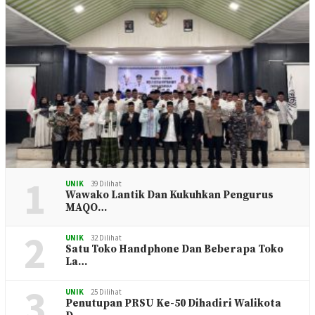
1
UNIK
39 Dilihat
Wawako Lantik Dan Kukuhkan Pengurus
MAQO…
2
UNIK
32 Dilihat
Satu Toko Handphone Dan Beberapa Toko
La…
3
UNIK
25 Dilihat
Penutupan PRSU Ke-50 Dihadiri Walikota