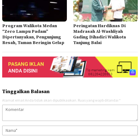
Program Walikota Medan
Peringatan Hardiknas Di
“Zero Lampu Padam”
Madrasah Al-Washliyah
Dipertanyakan, Pengunjung
Gading Dihadiri Walikota
Resah, Taman Beringin Gelap
Tanjung Balai
Tinggalkan Balasan
Alamat email Anda tidak akan dipublikasikan.
Ruas yang wajib ditandai
*