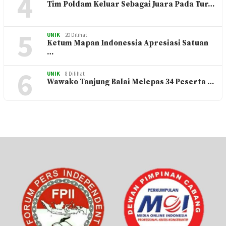
4
UNIK
31 Dilihat
Tim Poldam Keluar Sebagai Juara Pada Tur…
5
UNIK
20 Dilihat
Ketum Mapan Indonessia Apresiasi Satuan
…
6
UNIK
8 Dilihat
Wawako Tanjung Balai Melepas 34 Peserta …