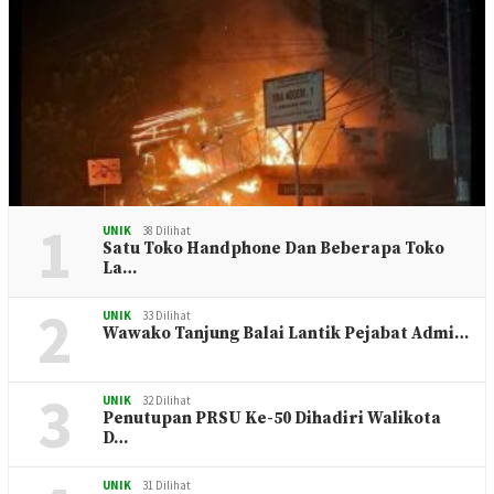
1
UNIK
38 Dilihat
Satu Toko Handphone Dan Beberapa Toko
La…
2
UNIK
33 Dilihat
Wawako Tanjung Balai Lantik Pejabat Admi…
3
UNIK
32 Dilihat
Penutupan PRSU Ke-50 Dihadiri Walikota
D…