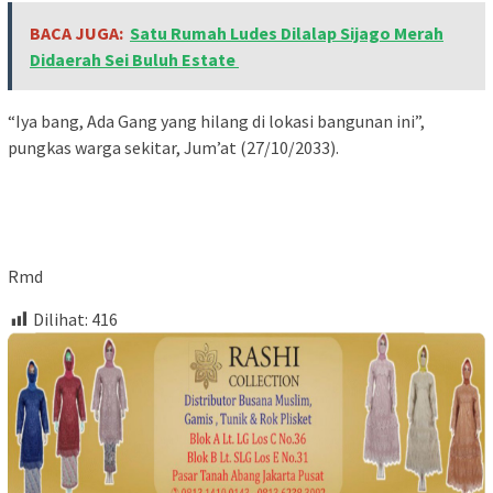
BACA JUGA:
Satu Rumah Ludes Dilalap Sijago Merah
Didaerah Sei Buluh Estate
“Iya bang, Ada Gang yang hilang di lokasi bangunan ini”,
pungkas warga sekitar, Jum’at (27/10/2033).
Rmd
Dilihat:
416