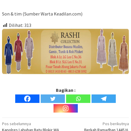
Son & tim (Sumber Warta Keadilan.com)
Dilihat:
313
Bagikan :
Navigasi
Pos sebelumnya
Pos berikutnya
Kapolres Labuhan Batu Blokir WA
Berkah Ramadhan 1445 H,