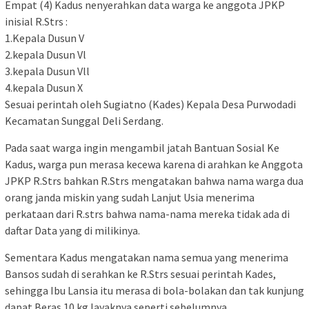
Empat (4) Kadus nenyerahkan data warga ke anggota JPKP
inisial R.Strs :
1.Kepala Dusun V
2.kepala Dusun Vl
3.kepala Dusun Vll
4.kepala Dusun X
Sesuai perintah oleh Sugiatno (Kades) Kepala Desa Purwodadi
Kecamatan Sunggal Deli Serdang.
Pada saat warga ingin mengambil jatah Bantuan Sosial Ke
Kadus, warga pun merasa kecewa karena di arahkan ke Anggota
JPKP R.Strs bahkan R.Strs mengatakan bahwa nama warga dua
orang janda miskin yang sudah Lanjut Usia menerima
perkataan dari R.strs bahwa nama-nama mereka tidak ada di
daftar Data yang di milikinya.
Sementara Kadus mengatakan nama semua yang menerima
Bansos sudah di serahkan ke R.Strs sesuai perintah Kades,
sehingga Ibu Lansia itu merasa di bola-bolakan dan tak kunjung
dapat Beras 10 kg layaknya seperti sebelumnya.