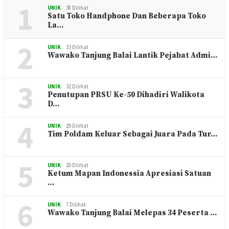
1
UNIK
38 Dilihat
Satu Toko Handphone Dan Beberapa Toko
La…
2
UNIK
33 Dilihat
Wawako Tanjung Balai Lantik Pejabat Admi…
3
UNIK
32 Dilihat
Penutupan PRSU Ke-50 Dihadiri Walikota
D…
4
UNIK
29 Dilihat
Tim Poldam Keluar Sebagai Juara Pada Tur…
5
UNIK
20 Dilihat
Ketum Mapan Indonessia Apresiasi Satuan
…
6
UNIK
7 Dilihat
Wawako Tanjung Balai Melepas 34 Peserta …