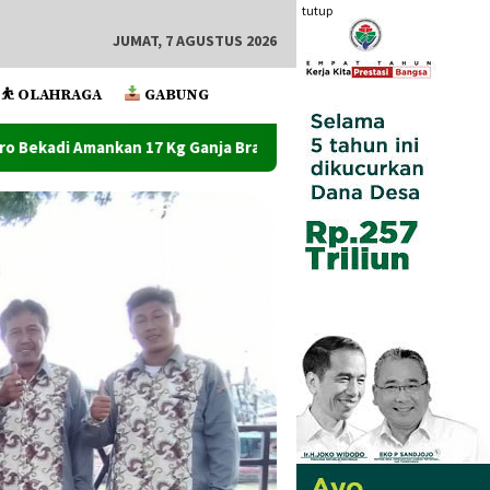
tutup
JUMAT, 7 AGUSTUS 2026
⛹️ OLAHRAGA
GABUNG
anja Bravooo
Satu Toko Handphone Dan Beberapa Toko L