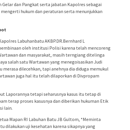
n Gelar dan Pangkat serta jabatan Kapolres sebagai
g mengerti hukum dan peraturan serta menunjukkan
pot
r Kapolres Labuhanbatu AKBP.DR.Bernhard L
 pembinaan oleh institusi Polisi karena telah mencoreng
Wartawan dan masyarakat, masih terngiang ditelinga
aya salah satu Wartawan yang menegoisasikan Judi
tau merasa dilecehkan, tapi anehnya dia diduga memukul
tawan juga hal itu telah dilaporkan di Divpropam
t Laporannya tetapi seharusnya kasus itu tetap di
opam terap proses kasusnya dan diberikan hukuman Etik
i lain.
 Ketua Mapan RI Labuhan Batu JB Gultom, *Meminta
u dilakukan uji kesehatan karena sikapnya yang