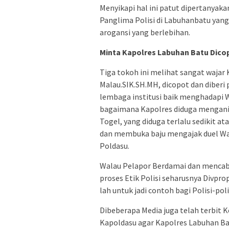
Menyikapi hal ini patut dipertanyaka
Panglima Polisi di Labuhanbatu yan
arogansi yang berlebihan.
Minta Kapolres Labuhan Batu Dico
Tiga tokoh ini melihat sangat waja
Malau.SIK.SH.MH, dicopot dan diberi
lembaga institusi baik menghadapi 
bagaimana Kapolres diduga mengani
Togel, yang diduga terlalu sedikit a
dan membuka baju mengajak duel War
Poldasu.
Walau Pelapor Berdamai dan mencabu
proses Etik Polisi seharusnya Divpr
lah untuk jadi contoh bagi Polisi-polis
Dibeberapa Media juga telah terbit
Kapoldasu agar Kapolres Labuhan Bat