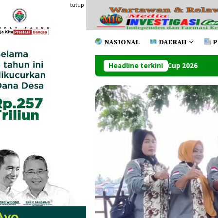
Loncat
tutup
ke
konten
NASIONAL
DAERAH
P
Turnamen Futsal Pemko Cup 2026
Headline terkini
Ketum Mapan Indonessia