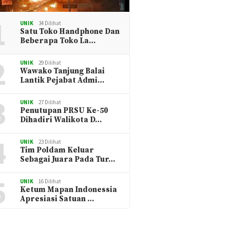
1
UNIK
34 Dilihat
Satu Toko Handphone Dan
Beberapa Toko La…
2
UNIK
29 Dilihat
Wawako Tanjung Balai
Lantik Pejabat Admi…
3
UNIK
27 Dilihat
Penutupan PRSU Ke-50
Dihadiri Walikota D…
4
UNIK
23 Dilihat
Tim Poldam Keluar
Sebagai Juara Pada Tur…
5
UNIK
16 Dilihat
Ketum Mapan Indonessia
Apresiasi Satuan …