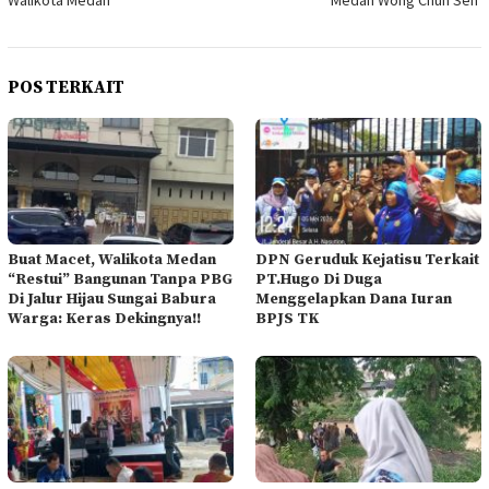
Walikota Medan
Medan Wong Chun Sen
POS TERKAIT
Buat Macet, Walikota Medan
DPN Geruduk Kejatisu Terkait
“Restui” Bangunan Tanpa PBG
PT.Hugo Di Duga
Di Jalur Hijau Sungai Babura
Menggelapkan Dana Iuran
Warga: Keras Dekingnya!!
BPJS TK