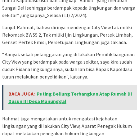
minta Kapoldasu usut dan tangkap *Bandit* yang merubah
Sungai Deli sehingga berdampak kepada lingkungan dan warga
sekitar” ,ungkapnya_Selasa (11/2/2024).
Lanjut Rahmat, bahwa dirinya mendengar City View tak miliki
Rekomtek BWSS 2, Tak miliki Ijin Lingkungan, Pertek Limbah,
Genset Pertek Emisi, Persetujuan Lingkungan juga tak ada.
“Banyak sekali pelanggaran yang di lakukan Pemilik bangunan
City View yang berdampak pada warga sekitar, saya kira sudah
duduk Pidana lingkungannya, sudah lah bisa Bapak Kapoldasu
turun melakukan penyelidikan”, katanya.
BACA JUGA:
Puting Beliung Terbangkan Atap Rumah Di
Dusun III Desa Manunggal
Rahmat juga mengatakan untuk mengatasi kejahatan
lingkungan yang di lakukan City View, Aparat Penegak Hukum
dapat melakukan penegakan hukum lingkungan.