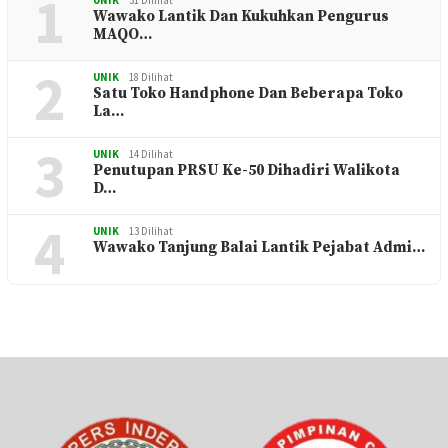
1
Wawako Lantik Dan Kukuhkan Pengurus
MAQO…
2
UNIK
18 Dilihat
Satu Toko Handphone Dan Beberapa Toko
La…
3
UNIK
14 Dilihat
Penutupan PRSU Ke-50 Dihadiri Walikota
D…
4
UNIK
13 Dilihat
Wawako Tanjung Balai Lantik Pejabat Admi…