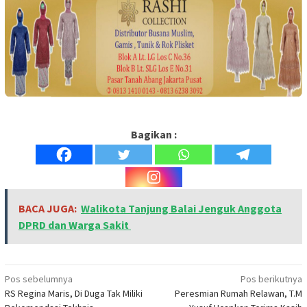
Bagikan :
BACA JUGA:
Walikota Tanjung Balai Jenguk Anggota
DPRD dan Warga Sakit
Navigasi
Pos sebelumnya
Pos berikutnya
RS Regina Maris, Di Duga Tak Miliki
Peresmian Rumah Relawan, T.M
pos