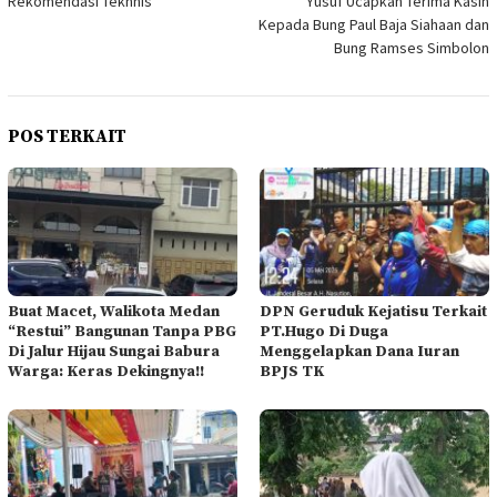
Rekomendasi Tekhnis
Yusuf Ucapkan Terima Kasih
Kepada Bung Paul Baja Siahaan dan
Bung Ramses Simbolon
POS TERKAIT
Buat Macet, Walikota Medan
DPN Geruduk Kejatisu Terkait
“Restui” Bangunan Tanpa PBG
PT.Hugo Di Duga
Di Jalur Hijau Sungai Babura
Menggelapkan Dana Iuran
Warga: Keras Dekingnya!!
BPJS TK