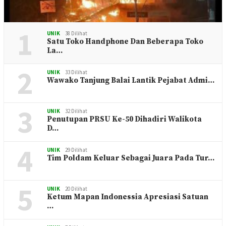
1
UNIK
38 Dilihat
Satu Toko Handphone Dan Beberapa Toko
La…
2
UNIK
33 Dilihat
Wawako Tanjung Balai Lantik Pejabat Admi…
3
UNIK
32 Dilihat
Penutupan PRSU Ke-50 Dihadiri Walikota
D…
4
UNIK
29 Dilihat
Tim Poldam Keluar Sebagai Juara Pada Tur…
5
UNIK
20 Dilihat
Ketum Mapan Indonessia Apresiasi Satuan
…