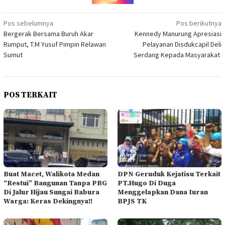
Navigasi
Pos sebelumnya
Pos berikutnya
Bergerak Bersama Buruh Akar
Kennedy Manurung Apresiasi
pos
Rumput, T.M Yusuf Pimpin Relawan
Pelayanan Disdukcapil Deli
Sumut
Serdang Kepada Masyarakat
POS TERKAIT
Buat Macet, Walikota Medan
DPN Geruduk Kejatisu Terkait
“Restui” Bangunan Tanpa PBG
PT.Hugo Di Duga
Di Jalur Hijau Sungai Babura
Menggelapkan Dana Iuran
Warga: Keras Dekingnya!!
BPJS TK